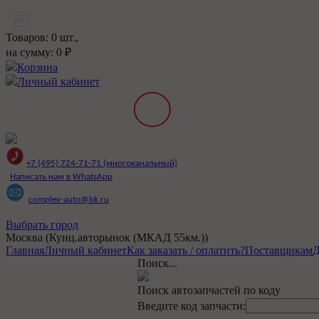
Товаров:
0
шт.,
на сумму:
0
₽
Корзина
Личный кабинет
+7 (495) 724-71-71 (многоканальный)
Написать нам в WhatsApp
complex-auto@bk.ru
Выбрать город
Москва (Кунц.авторынок (МКАД 55км.))
Главная
Личный кабинет
Как заказать / оплатить?
Поставщикам
Д
Поиск...
Поиск автозапчастей по коду
Введите код запчасти: