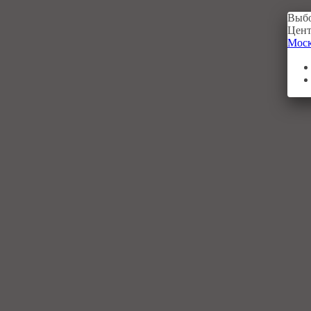
Выбо
Цент
Мос