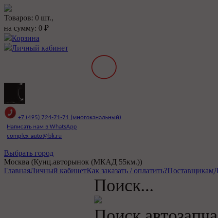
Товаров:
0
шт.,
на сумму:
0
₽
Корзина
Личный кабинет
+7 (495) 724-71-71 (многоканальный)
Написать нам в WhatsApp
complex-auto@bk.ru
Выбрать город
Москва (Кунц.авторынок (МКАД 55км.))
Главная
Личный кабинет
Как заказать / оплатить?
Поставщикам
Д
Поиск...
Поиск автозапча